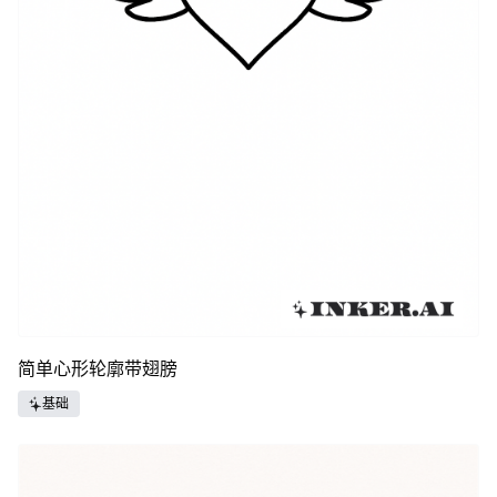
简单心形轮廓带翅膀
基础