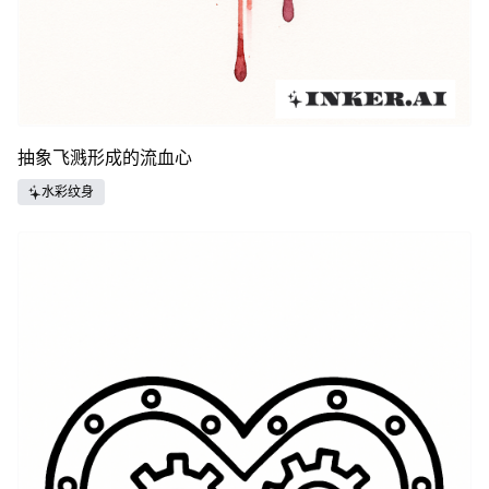
抽象飞溅形成的流血心
水彩纹身