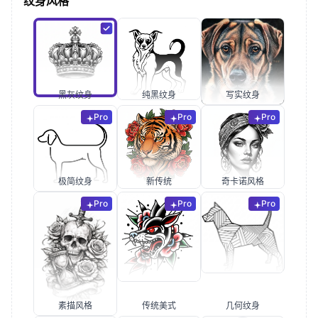
纹身风格
黑灰纹身
纯黑纹身
写实纹身
Pro
Pro
Pro
极简纹身
新传统
奇卡诺风格
Pro
Pro
Pro
素描风格
传统美式
几何纹身