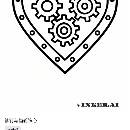
铆钉与齿轮铁心
基础