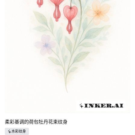
柔彩基调的荷包牡丹花束纹身
水彩纹身