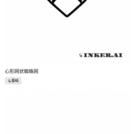
心形网状蜘蛛网
基础