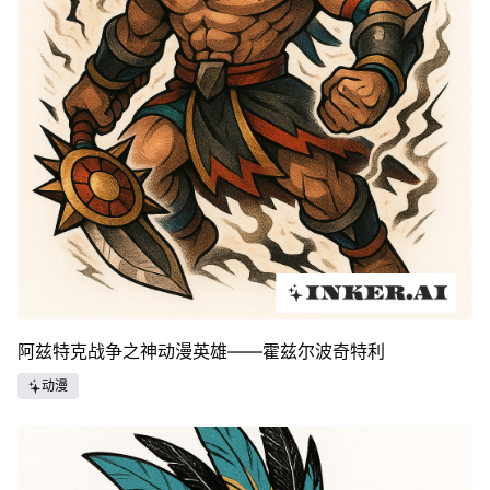
阿兹特克战争之神动漫英雄——霍兹尔波奇特利
动漫