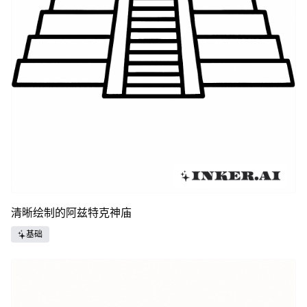
清晰绘制的阿兹特克神庙
基础