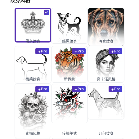
纹身风格
黑灰纹身
纯黑纹身
写实纹身
Pro
Pro
Pro
极简纹身
新传统
奇卡诺风格
Pro
Pro
Pro
素描风格
传统美式
几何纹身