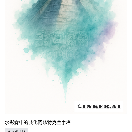
水彩雾中的淡化阿兹特克金字塔
水彩纹身