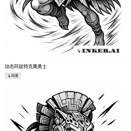
动态阿兹特克鹰勇士
动漫