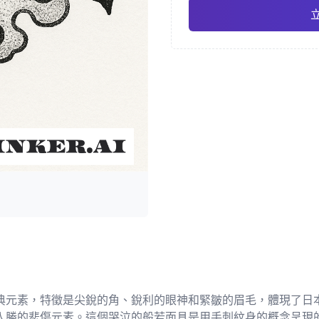
日式
水
Pro
幾何
寫實
典元素，特徵是尖銳的角、銳利的眼神和緊皺的眉毛，體現了日
入勝的悲傷元素。這個哭泣的般若面具是用手刺紋身的概念呈現