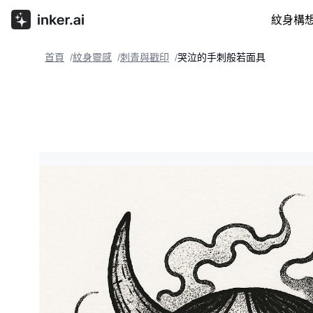
紋身構
首頁
紋身靈感
刺青與戳印
哭泣的手刺般若面具
/
/
/