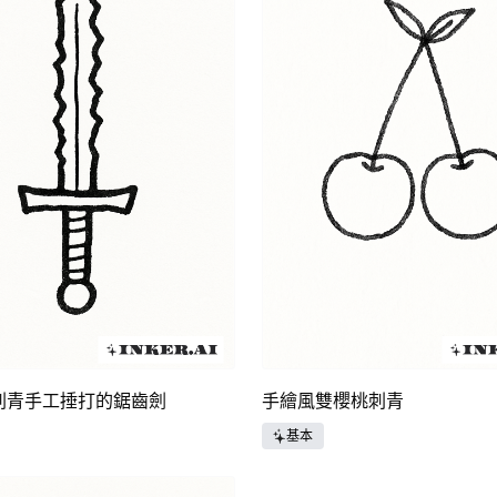
刺青手工捶打的鋸齒劍
手繪風雙櫻桃刺青
基本