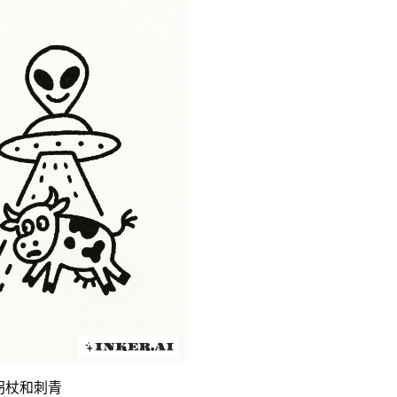
拐杖和刺青