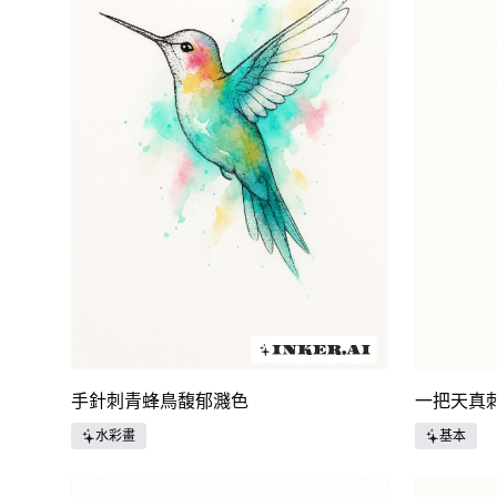
手針刺青蜂鳥馥郁濺色
一把天真
水彩畫
基本