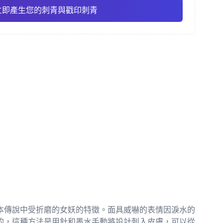
立即產生您的刺青與戳印刺青
彩
精細線條
動漫
Pro
Pro
查看全部
主義
點刺風格
本傳說中受折磨的女妖的特徵。面具威嚇的表情因淚水的
的，這種方法是用針和墨水手動將設計刺入皮膚，可以從