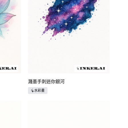
濺墨手刺迷你銀河
水彩畫