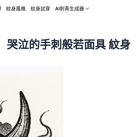
想
紋身風格
紋身試穿
AI刺青生成器
哭泣的手刺般若面具 紋身