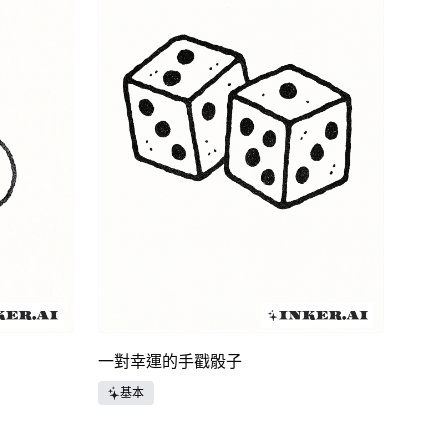
一對幸運的手戳骰子
基本