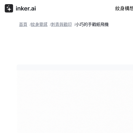
紋身構
首頁
紋身靈感
刺青與戳印
小巧的手戳紙飛機
/
/
/