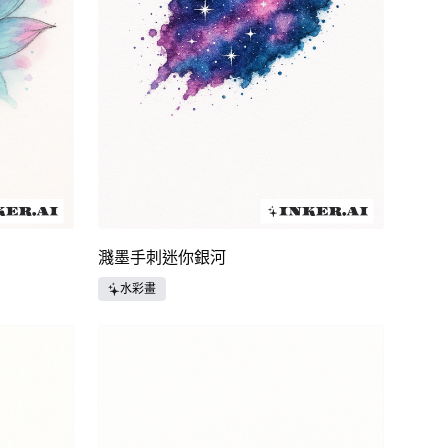
濺墨手刺迷你銀河
水彩畫