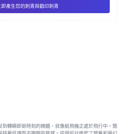
立即產生您的刺青與戳印刺青
彩
精細線條
動漫
Pro
Pro
查看全部
主義
點刺風格
捉到轉瞬即逝時刻的精髓，就像紙飛機正處於飛行中。簡
保持著低調而不顯眼的質感。這個設計喚起了懷舊和夢幻