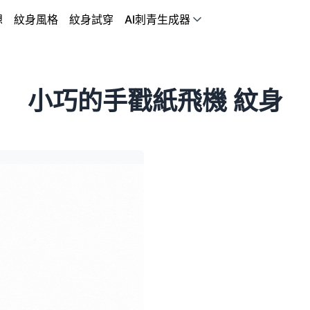
想
紋身風格
紋身試穿
AI刺青生成器
小巧的手戳紙飛機 紋身