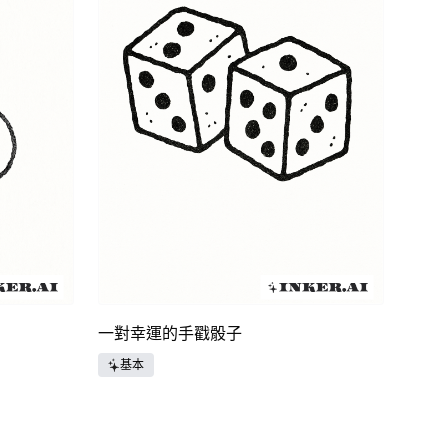
一對幸運的手戳骰子
基本