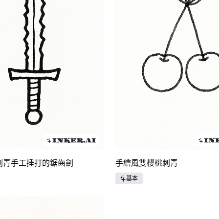
刺青手工捶打的鋸齒劍
手繪風雙櫻桃刺青
基本