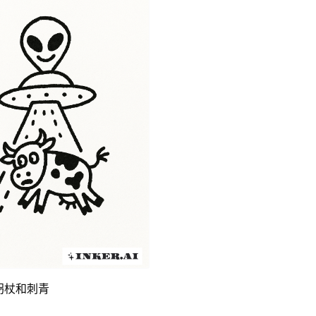
拐杖和刺青