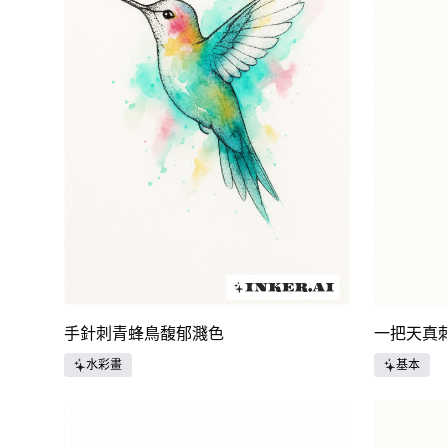
手針刺青蜂鳥馥郁濺色
一把天真
水彩畫
基本