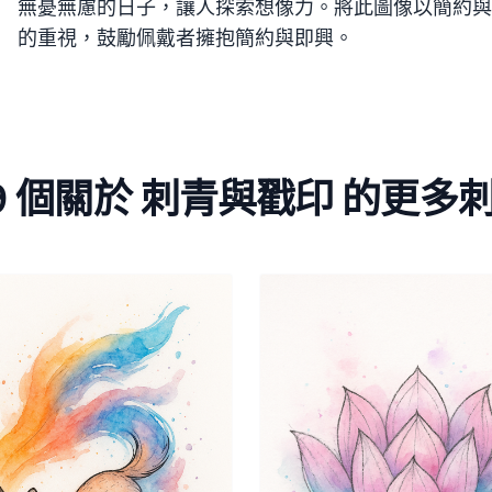
無憂無慮的日子，讓人探索想像力。將此圖像以簡約與
的重視，鼓勵佩戴者擁抱簡約與即興。
9 個關於 刺青與戳印 的更多