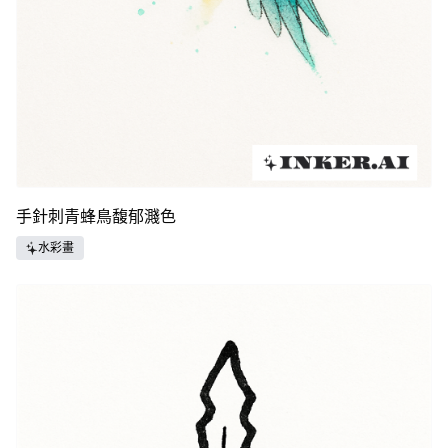
手針刺青蜂鳥馥郁濺色
水彩畫