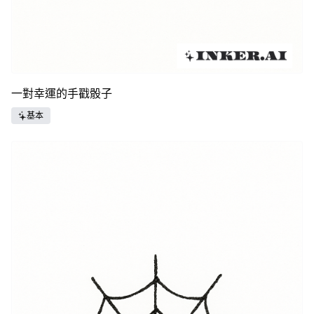
一對幸運的手戳骰子
基本