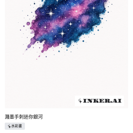
濺墨手刺迷你銀河
水彩畫