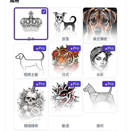
風格
基本
部落
美式傳統
Pro
Pro
Pro
極簡主義
日式
水彩
Pro
Pro
Pro
精細線條
動漫
幾何