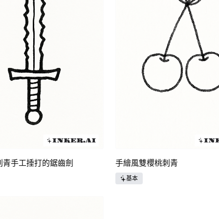
刺青手工捶打的鋸齒劍
手繪風雙櫻桃刺青
基本