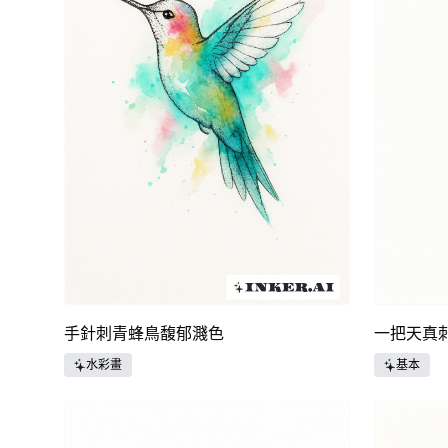
手針刺青蜂鳥馥郁濺色
一把天真
水彩畫
基本