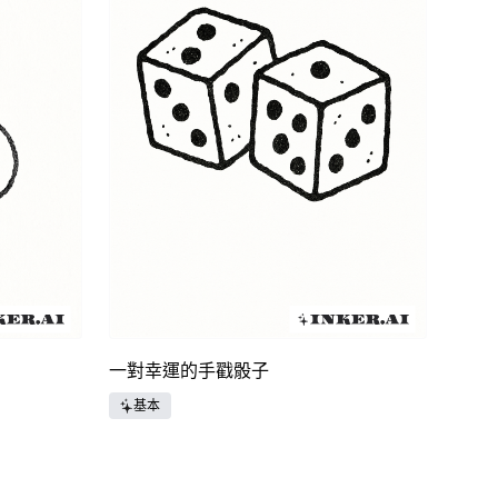
一對幸運的手戳骰子
基本