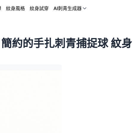
想
紋身風格
紋身試穿
AI刺青生成器
簡約的手扎刺青捕捉球 紋身