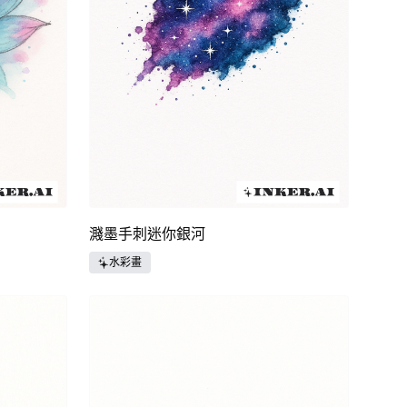
濺墨手刺迷你銀河
水彩畫