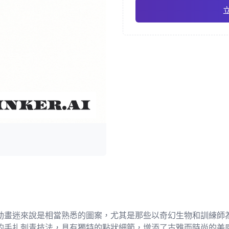
日式
水
Pro
幾何
寫實
畫迷來說是相當熟悉的圖案，尤其是那些以奇幻生物和訓練師為
的手扎刺青技法，具有獨特的點狀細節，增添了古雅而時尚的美