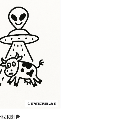
拐杖和刺青