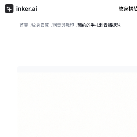
紋身構
首頁
紋身靈感
刺青與戳印
簡約的手扎刺青捕捉球
/
/
/