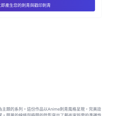
立即產生您的刺青與戳印刺青
彩
精細線條
動漫
Pro
Pro
查看全部
主義
點刺風格
主題的系列。這份作品以Anime刺青風格呈現，完美詮
感。簡單的線條與極簡的陰影突出了藝術家所需的準確性