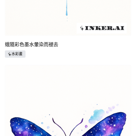
蛾隨彩色墨水暈染而褪去
水彩畫