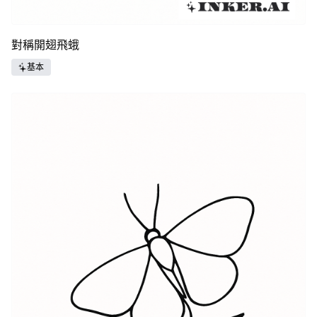
對稱開翅飛蛾
基本