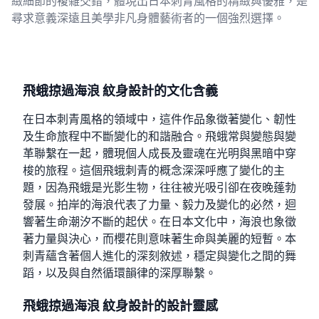
緻細節的複雜交錯，體現出日本刺青風格的精緻與優雅，是
尋求意義深遠且美學非凡身體藝術者的一個強烈選擇。
飛蛾掠過海浪 紋身設計的文化含義
在日本刺青風格的領域中，這件作品象徵著變化、韌性
及生命旅程中不斷變化的和諧融合。飛蛾常與變態與變
革聯繫在一起，體現個人成長及靈魂在光明與黑暗中穿
梭的旅程。這個飛蛾刺青的概念深深呼應了變化的主
題，因為飛蛾是光影生物，往往被光吸引卻在夜晚蓬勃
發展。拍岸的海浪代表了力量、毅力及變化的必然，迴
響著生命潮汐不斷的起伏。在日本文化中，海浪也象徵
著力量與決心，而櫻花則意味著生命與美麗的短暫。本
刺青蘊含著個人進化的深刻敘述，穩定與變化之間的舞
蹈，以及與自然循環韻律的深厚聯繫。
飛蛾掠過海浪 紋身設計的設計靈感