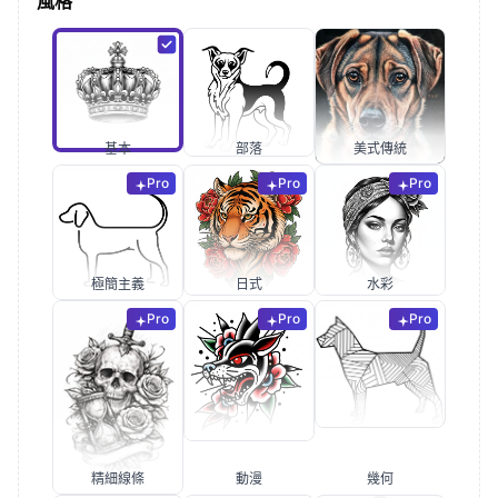
風格
基本
部落
美式傳統
Pro
Pro
Pro
極簡主義
日式
水彩
Pro
Pro
Pro
精細線條
動漫
幾何