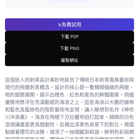
免費試用
下載 PDF
下載 PNG
複製網址
這個迷人的刺青設計美妙地結合了傳統日本刺青風格藝術與
現代的飛蛾刺青概念。設計的核心是一隻精細描繪的飛蛾，
牠的翅膀展開，展示出橙色、紅色和紫色的鮮豔圖案。飛蛾
優雅地懸浮在充滿動感的海浪之上，這些海浪以大膽的線條
和藍色及藍綠色的陰影藝術地呈現，讓人聯想到名作《神奈
川沖浪裏》。海浪在飛蛾下方壯麗地拍打起來，細緻的白色
浪頭讓畫面更具戲劇性，反襯出深黑色背景下的對比。周圍
點綴著櫻花的淡雅，增添了一絲細膩與和諧。鮮明色彩與精