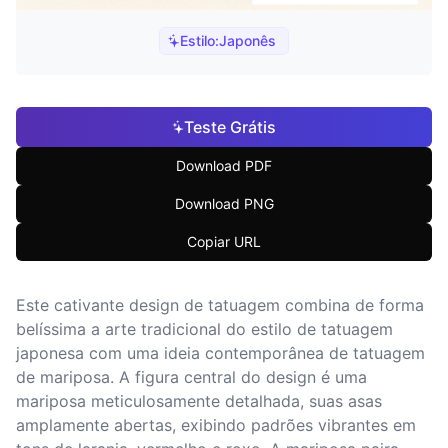
Estilo:
Japonês
Teste Grátis
Download PDF
Download PNG
Copiar URL
Este cativante design de tatuagem combina de forma
belíssima a arte tradicional do estilo de tatuagem
japonesa com uma ideia contemporânea de tatuagem
de mariposa. A figura central do design é uma
mariposa meticulosamente detalhada, suas asas
amplamente abertas, exibindo padrões vibrantes em