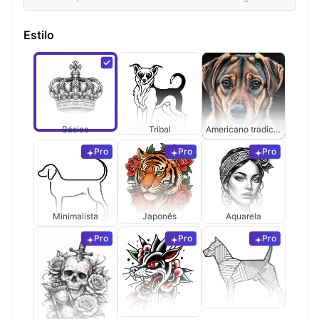
Estilo
Básico
Tribal
Americano tradicional
Pro
Pro
Pro
Minimalista
Japonês
Aquarela
Pro
Pro
Pro