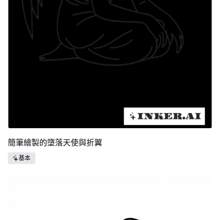
簡筆繪製的墮落天使與折翼
基本