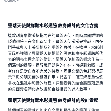
發深思。
墮落天使與鮮豔水彩翅膀 紋身設計的文化含義
這款刺青象徵著擁抱內在的墮落天使，同時展開鮮豔的
隱喻翅膀。在文化背景中，墮落天使常常是挑戰、內在
鬥爭或與天上美景相反的墜落的象徵。在這裡，水彩刺
青風格強調了與墮落天使相關的黑暗和由多彩翅膀所代
表的明亮表達之間的對比。墮落天使刺青的概念作為一
個深刻的提醒，提醒我們韌性的存在，可達到救贖，或
者僅僅是對自身不完美的接受。互相交錯的色彩選擇展
示了與分明天使的相互作用，代表了一段理解雙重性質
尋找在混亂中和諧的旅程。這種獨特的結合將墮落恩典
的負面污名轉化為改變和自我接受的迷人敘事。
墮落天使與鮮豔水彩翅膀 紋身設計的設計靈感
這個刺青的靈感可能來自文學和藝術中的墮落天使主