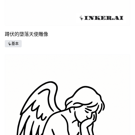
蹲伏的墮落天使雕像
基本