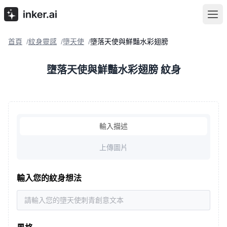
首頁
紋身靈感
墮天使
墮落天使與鮮豔水彩翅膀
/
/
/
墮落天使與鮮豔水彩翅膀 紋身
輸入描述
上傳圖片
輸入您的紋身想法