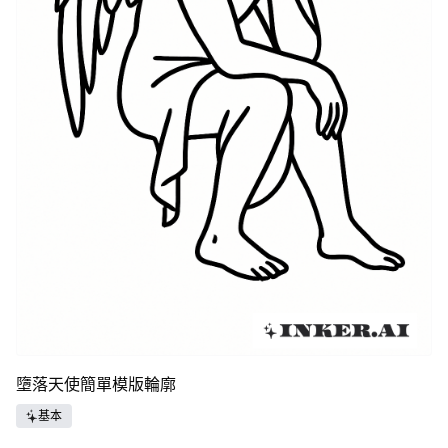
墮落天使簡單模版輪廓
基本