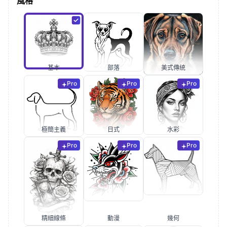
風格
基本
部落
美式傳統
Pro
Pro
Pro
極簡主義
日式
水彩
Pro
Pro
Pro
精細線條
動漫
幾何