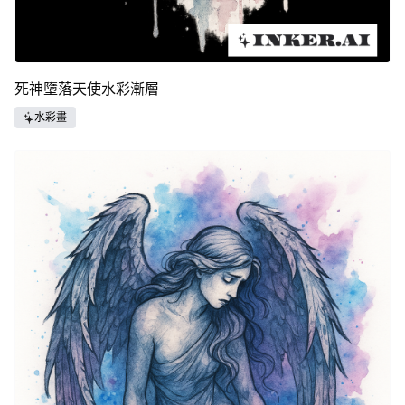
死神墮落天使水彩漸層
水彩畫