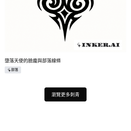
墮落天使的臉龐與部落線條
部落
瀏覽更多刺青