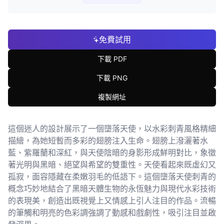
免費試用
下載 PDF
下載 PNG
複製網址
這個迷人的設計展示了一個墮落天使，以水彩刺青風格精細
描繪，為她短暫而多彩的翅膀注入生命。翅膀上潑灑著水
藍、紫羅蘭和深紅，與天使陰暗的身影形成鮮明對比，象徵
著光明與黑暗、絕望與希望的雙重性。天使看起來既虛幻又
孤寂，面容隱藏在柔嫩羽毛的低語下。這個墮落天使刺青的
概念巧妙地結合了黑暗天體生物的永恆魅力與現代水彩技術
的表現美，創造出既視覺上又情感上引人注目的作品。流暢
的筆觸和明亮的色彩調強調了動感和戲劇性，吸引注目並啟