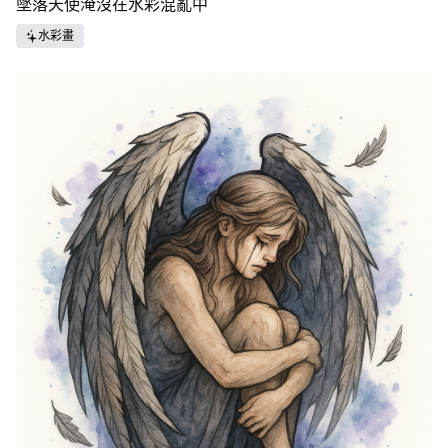
墜落天使淹沒在水彩混亂中
水彩畫