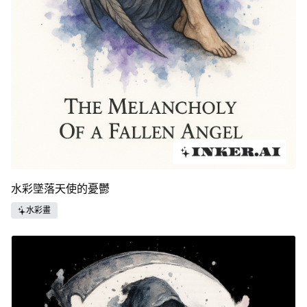
水彩墜落天使的憂鬱
水彩畫