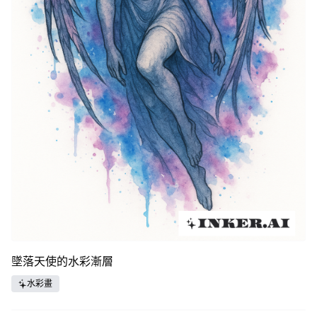
墜落天使的水彩漸層
水彩畫