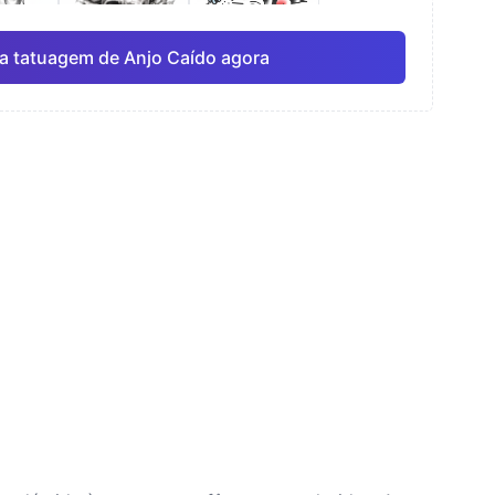
a tatuagem de Anjo Caído agora
rela
Linha fina
Anime
Pro
Pro
Ver tudo
ismo
Pontilhismo