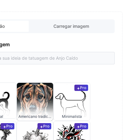
ção
Carregar imagem
uagem
Pro
al
Americano tradicional
Minimalista
Pro
Pro
Pro