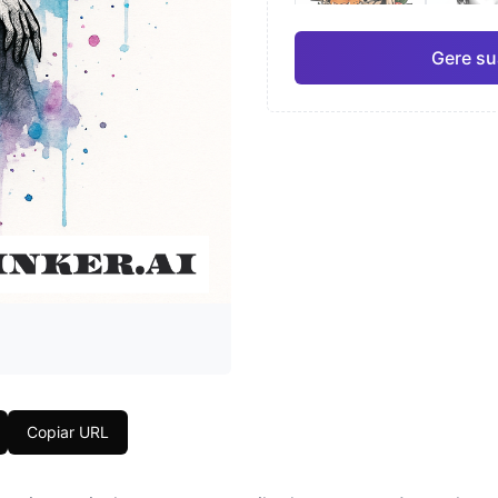
Gere su
Japonês
Aqua
Pro
Geométrico
Real
Copiar URL