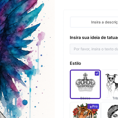
Insira a descri
Insira sua ideia de tat
Estilo
Básico
Trib
Pro