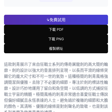
免費試用
下載 PDF
下載 PNG
複製網址
這款刺青展示了來自狂戰士系列的傳奇屠龍劍的高大簡約輪
廓。劍的設計以強大的垂直排列呈現，以長而平滑的線條突
顯它的龐大尺寸和不可一世的氣勢。這種極簡的刺青風格強
調簡潔與優雅，去除了不必要的細節，專注於劍的標誌性輪
廓。設計巧妙地運用了留白和負空間，以低調的方式捕捉狂
戰士宇宙的精髓。極簡風格的刺青非常適合喜愛狂戰士傳說
但偏好細膩且永恆表達的人士，避免過於複雜的細節和大膽
的顏色。其清晰、優雅的線條是對劍聲名的致敬，也是對該