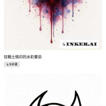
狂戰士烙印的水彩暈染
水彩畫