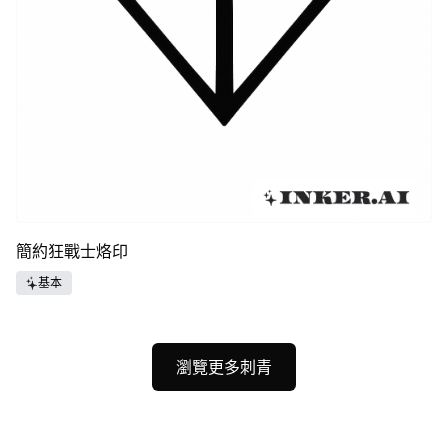
簡約狂戰士烙印
基本
瀏覽更多刺青