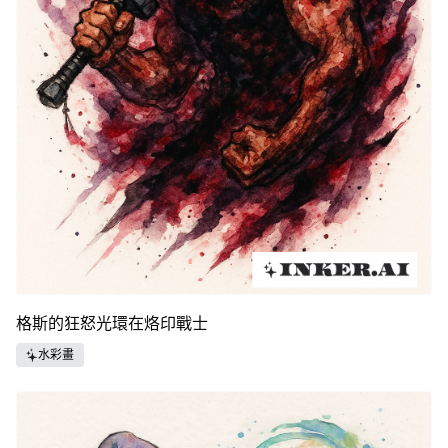
格斯的狂怒光環在烙印戰士
水彩畫