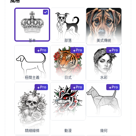
風格
基本
部落
美式傳統
Pro
Pro
Pro
極簡主義
日式
水彩
Pro
Pro
Pro
精細線條
動漫
幾何