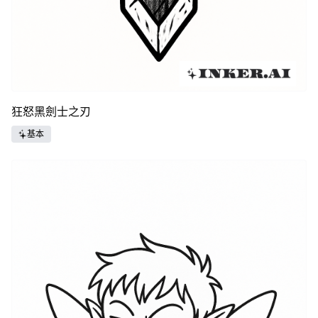
狂怒黑劍士之刃
基本