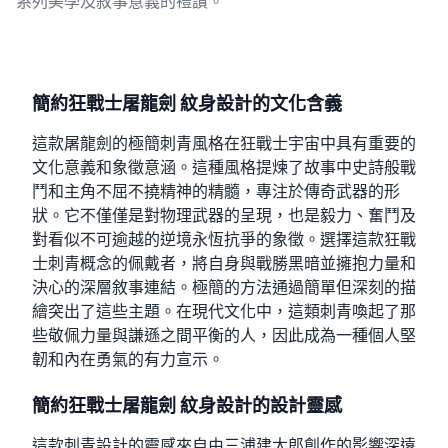
系列美學及敘事意義的禮讚。
簡約狂戰士屠龍劍 紋身設計的文化含義
這款屠龍劍的極簡刺青風格在狂戰士宇宙中具有重要的
文化意義和象徵意涵。這種風格提煉了故事中史詩般戰
鬥和主角不屈不撓精神的精髓，專注於傳奇武器的形
狀。它不僅僅是對物理武器的呈現，也是毅力、奮鬥及
對看似不可逾越的逆境永恆抗爭的象徵。選擇這款狂戰
士刺青概念的佩戴者，將自身與戰勝黑暗並擁抱力量和
決心的深層敘事連結。極簡的方法通過簡單但深刻的描
繪突出了這些主題。在現代文化中，這類刺青喚起了那
些敬佩力量與謙遜之間平衡的人，因此成為一種個人堅
韌和內在勇氣的有力宣示。
簡約狂戰士屠龍劍 紋身設計的設計靈感
這款刺青設計的靈感來自由三浦建太郎創作的影響深遠