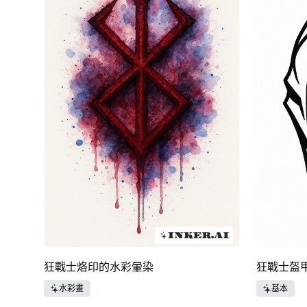
狂戰士烙印的水彩暈染
狂戰士盔
水彩畫
基本