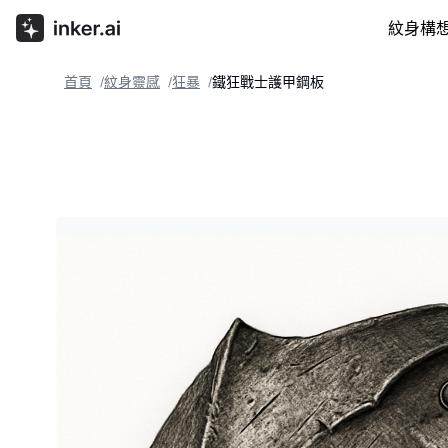
紋身構
首頁
紋身靈感
狂暴
鐵狂戰士護甲鋼板
/
/
/