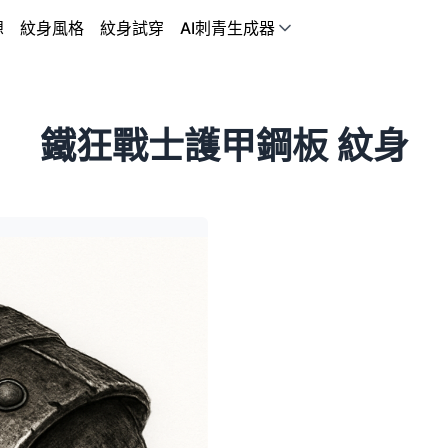
想
紋身風格
紋身試穿
AI刺青生成器
鐵狂戰士護甲鋼板 紋身