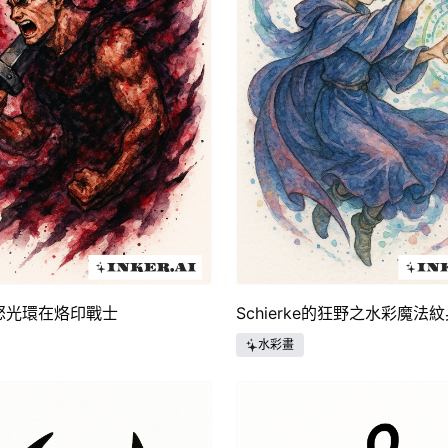
怒光環在烙印戰士
Schierke的狂野之水彩魔法
水彩畫