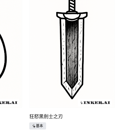
狂怒黑劍士之刃
基本