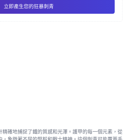
立即產生您的狂暴刺青
彩
精細線條
動漫
Pro
Pro
查看全部
主義
點刺風格
計精確地捕捉了鐵的質感和光澤。護甲的每一個元素，從
中，象徵著不屈的堅毅和戰士精神。這個刺青可能覆蓋手