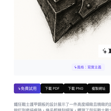
風格：
寫實主義
免費試用
下載 PDF
下載 PNG
複製網址
鐵狂戰士護甲鋼板的設計展示了一件高度細緻且精緻的
鉚釘到磨損痕跡，幾乎都精刻細琢，體現了與狂戰士戰