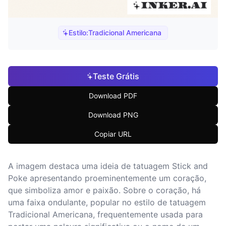
Estilo:
Tradicional Americana
Teste Grátis
Download PDF
Download PNG
Copiar URL
A imagem destaca uma ideia de tatuagem Stick and
Poke apresentando proeminentemente um coração,
que simboliza amor e paixão. Sobre o coração, há
uma faixa ondulante, popular no estilo de tatuagem
Tradicional Americana, frequentemente usada para