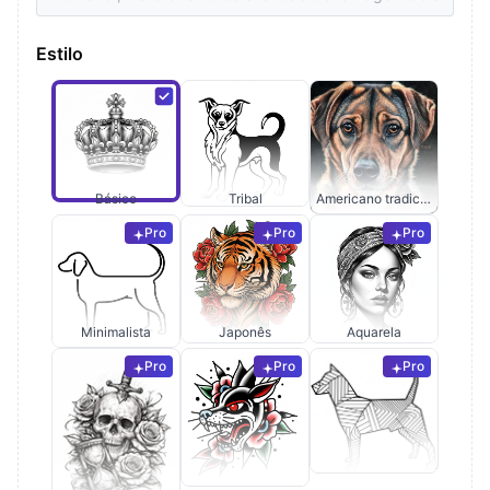
Estilo
Básico
Tribal
Americano tradicional
Pro
Pro
Pro
Minimalista
Japonês
Aquarela
Pro
Pro
Pro