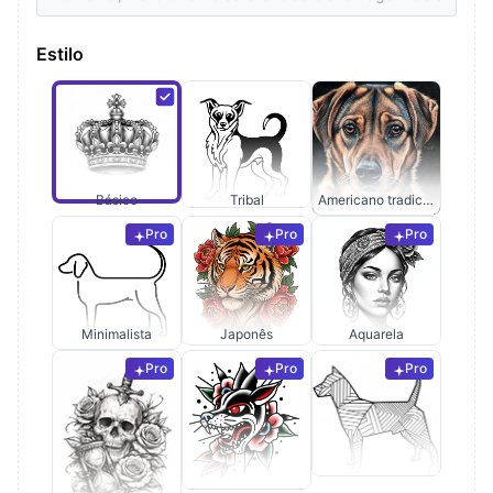
Estilo
Básico
Tribal
Americano tradicional
Pro
Pro
Pro
Minimalista
Japonês
Aquarela
Pro
Pro
Pro