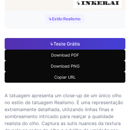
Estilo:
Realismo
Teste Grátis
Download PDF
Download PNG
Copiar URL
A tatuagem apresenta um close-up de um único olho
no estilo de tatuagem Realismo. É uma representação
extremamente detalhada, utilizando linhas finas e
sombreamento intricado para realçar a qualidade
realista do olho. Captura as sutis nuances da textura