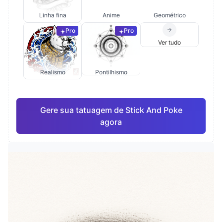
Linha fina
Anime
Geométrico
Pro
Pro
Ver tudo
Realismo
Pontilhismo
Gere sua tatuagem de Stick And Poke
agora