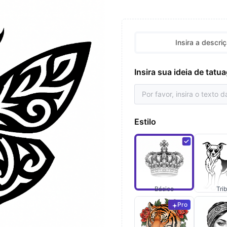
Insira a descri
Insira sua ideia de tat
Estilo
Básico
Trib
Pro