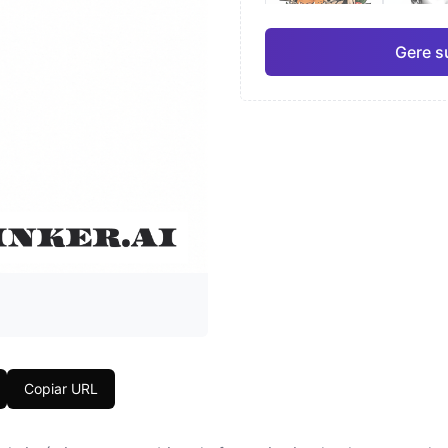
Gere s
Japonês
Aqua
Pro
Geométrico
Real
Copiar URL