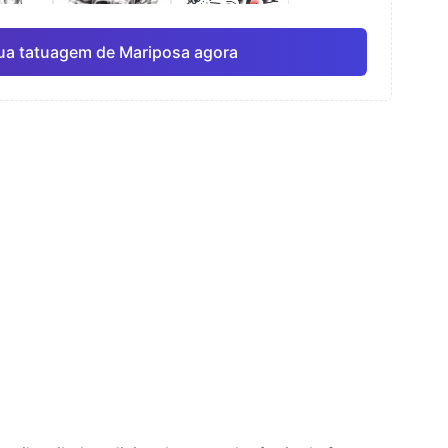
ua tatuagem de Mariposa agora
rela
Linha fina
Anime
Pro
Pro
Ver tudo
ismo
Pontilhismo