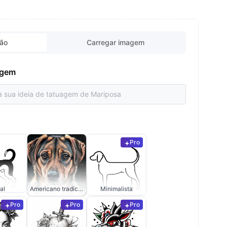
ção
Carregar imagem
uagem
Pro
al
Americano tradicional
Minimalista
Pro
Pro
Pro