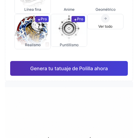
Línea fina
Anime
Geométrico
Pro
Pro
Ver todo
Realismo
Puntillismo
Genera tu tatuaje de Polilla ahora