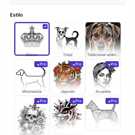
Estilo
Básico
Tribal
Tradicional americano
Pro
Pro
Pro
Minimalista
Japonés
Acuarela
Pro
Pro
Pro