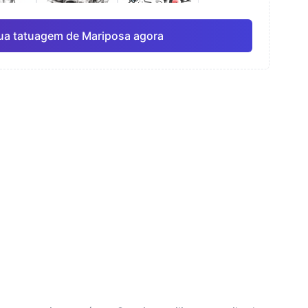
ua tatuagem de Mariposa agora
rela
Linha fina
Anime
Pro
Pro
Ver tudo
ismo
Pontilhismo