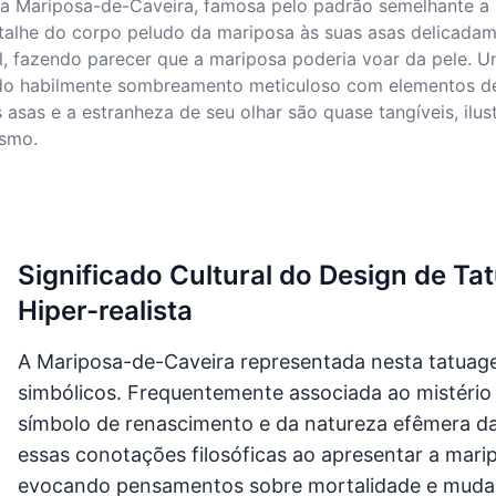
a Mariposa-de-Caveira, famosa pelo padrão semelhante a uma
alhe do corpo peludo da mariposa às suas asas delicadame
l, fazendo parecer que a mariposa poderia voar da pele. 
ndo habilmente sombreamento meticuloso com elementos d
asas e a estranheza de seu olhar são quase tangíveis, ilus
ismo.
Significado Cultural do Design de T
Hiper-realista
A Mariposa-de-Caveira representada nesta tatuage
simbólicos. Frequentemente associada ao mistéri
símbolo de renascimento e da natureza efêmera da 
essas conotações filosóficas ao apresentar a marip
evocando pensamentos sobre mortalidade e mudan