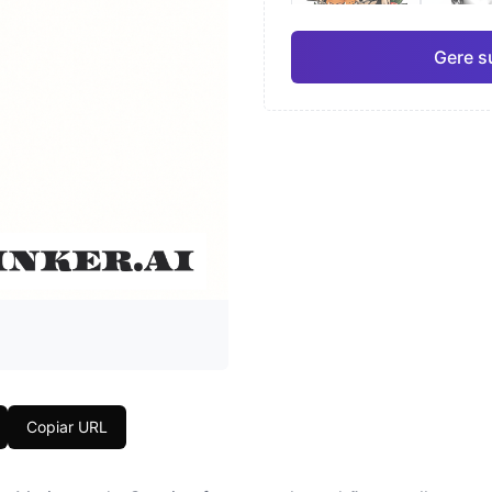
Gere s
Japonês
Aqua
Pro
Geométrico
Real
Copiar URL