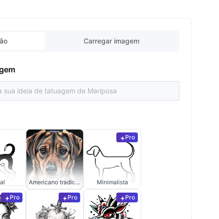
ção
Carregar imagem
uagem
Pro
al
Americano tradicional
Minimalista
Pro
Pro
Pro