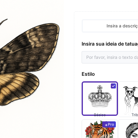
Insira a descri
Insira sua ideia de tat
Estilo
Básico
Trib
Pro