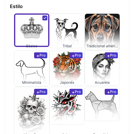
Estilo
Básico
Tribal
Tradicional americano
Pro
Pro
Pro
Minimalista
Japonés
Acuarela
Pro
Pro
Pro