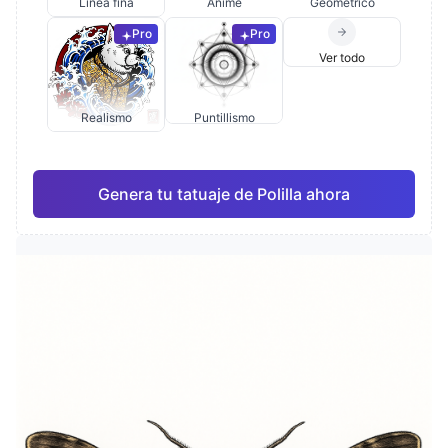
Línea fina
Anime
Geométrico
Pro
Pro
Ver todo
Realismo
Puntillismo
Genera tu tatuaje de Polilla ahora