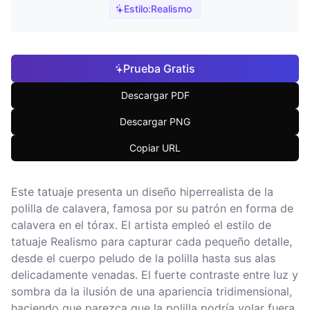
Estilo:
Realismo
Prueba Gratis
Descargar PDF
Descargar PNG
Copiar URL
Este tatuaje presenta un diseño hiperrealista de la
polilla de calavera, famosa por su patrón en forma de
calavera en el tórax. El artista empleó el estilo de
tatuaje Realismo para capturar cada pequeño detalle,
desde el cuerpo peludo de la polilla hasta sus alas
delicadamente venadas. El fuerte contraste entre luz y
sombra da la ilusión de una apariencia tridimensional,
haciendo que parezca que la polilla podría volar fuera