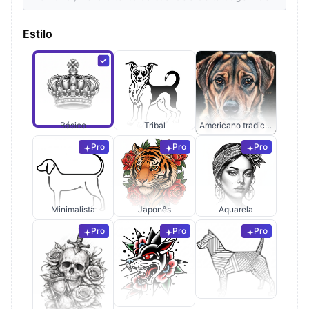
Estilo
Básico
Tribal
Americano tradicional
Pro
Pro
Pro
Minimalista
Japonês
Aquarela
Pro
Pro
Pro