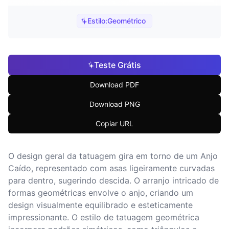
Estilo:
Geométrico
Teste Grátis
Download PDF
Download PNG
Copiar URL
O design geral da tatuagem gira em torno de um Anjo
Caído, representado com asas ligeiramente curvadas
para dentro, sugerindo descida. O arranjo intricado de
formas geométricas envolve o anjo, criando um
design visualmente equilibrado e esteticamente
impressionante. O estilo de tatuagem geométrica