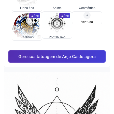
Linha fina
Anime
Geométrico
Pro
Pro
Ver tudo
Realismo
Pontilhismo
Gere sua tatuagem de Anjo Caído agora