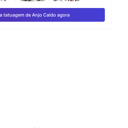
a tatuagem de Anjo Caído agora
rela
Linha fina
Anime
Pro
Pro
Ver tudo
ismo
Pontilhismo