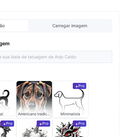
ção
Carregar imagem
uagem
Pro
al
Americano tradicional
Minimalista
Pro
Pro
Pro