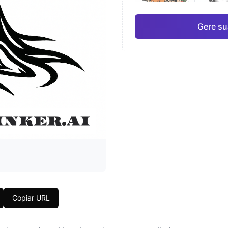
Gere su
Japonês
Aqua
Pro
Geométrico
Real
Copiar URL