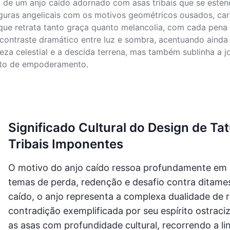
o de um anjo caído adornado com asas tribais que se este
uras angelicais com os motivos geométricos ousados, carac
e retrata tanto graça quanto melancolia, com cada pena es
ça o contraste dramático entre luz e sombra, acentuando aind
reza celestial e a descida terrena, mas também sublinha a 
anto de empoderamento.
Significado Cultural do Design de T
Tribais Imponentes
O motivo do anjo caído ressoa profundamente em co
temas de perda, redenção e desafio contra ditames 
caído, o anjo representa a complexa dualidade de re
contradição exemplificada por seu espírito ostraciz
as asas com profundidade cultural, recorrendo a l