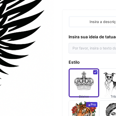
Insira a descri
Insira sua ideia de tat
Estilo
Básico
Trib
Pro