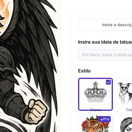
Insira a descri
Insira sua ideia de tat
Estilo
Básico
Trib
Pro