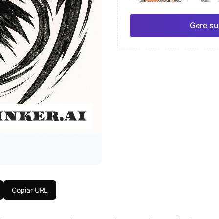
Gere su
Japonês
Aqua
Pro
Geométrico
Real
Copiar URL