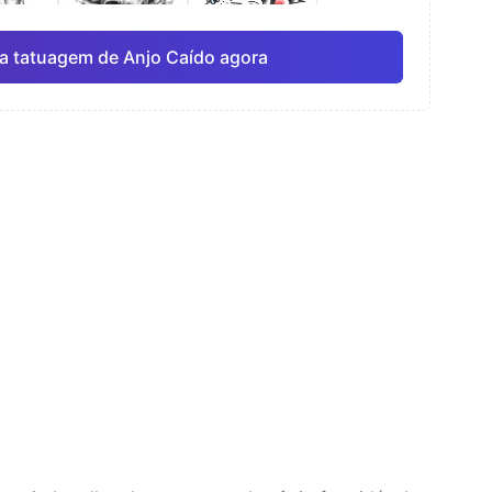
a tatuagem de Anjo Caído agora
rela
Linha fina
Anime
Pro
Pro
Ver tudo
ismo
Pontilhismo