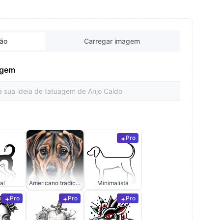
ção
Carregar imagem
uagem
Pro
al
Americano tradicional
Minimalista
Pro
Pro
Pro