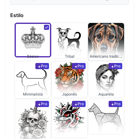
Estilo
Básico
Tribal
Americano tradicional
Pro
Pro
Pro
Minimalista
Japonês
Aquarela
Pro
Pro
Pro