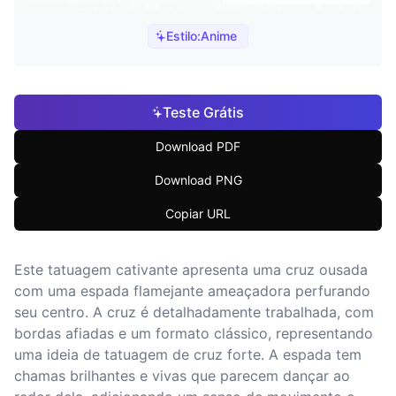
Estilo:
Anime
Teste Grátis
Download PDF
Download PNG
Copiar URL
Este tatuagem cativante apresenta uma cruz ousada
com uma espada flamejante ameaçadora perfurando
seu centro. A cruz é detalhadamente trabalhada, com
bordas afiadas e um formato clássico, representando
uma ideia de tatuagem de cruz forte. A espada tem
chamas brilhantes e vivas que parecem dançar ao