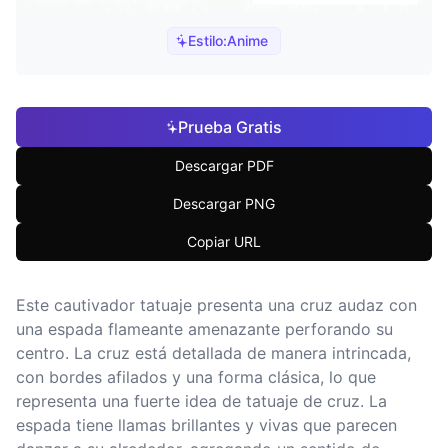
Estilo:
Anime
Prueba Gratis
Descargar PDF
Descargar PNG
Copiar URL
Este cautivador tatuaje presenta una cruz audaz con
una espada flameante amenazante perforando su
centro. La cruz está detallada de manera intrincada,
con bordes afilados y una forma clásica, lo que
representa una fuerte idea de tatuaje de cruz. La
espada tiene llamas brillantes y vivas que parecen