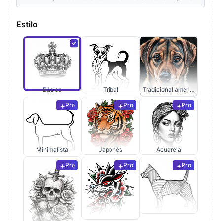
Estilo
Básico
Tribal
Tradicional americano
Pro
Pro
Pro
Minimalista
Japonés
Acuarela
Pro
Pro
Pro