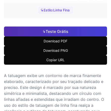
Estilo:
Linha Fina
Teste Grátis
Download PDF
Download PNG
Copiar URL
A tatuagem exibe um contorno de marca finamente
elaborado, caracterizado por seu traçado delicado e
preciso. Este design é marcado por sua natureza
simétrica e minimalista, destacando um círculo com
linhas afiadas e estendidas que irradiam do centro. O
uso do estilo de tatuagem de linha fina realça a