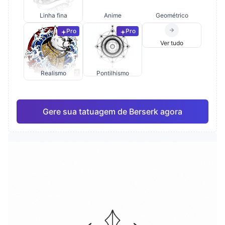
Linha fina
Anime
Geométrico
Pro
Pro
Ver tudo
Realismo
Pontilhismo
Gere sua tatuagem de Berserk agora