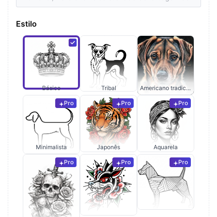
Estilo
Básico
Tribal
Americano tradicional
Pro
Pro
Pro
Minimalista
Japonês
Aquarela
Pro
Pro
Pro