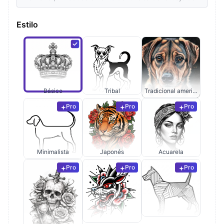
Estilo
Básico
Tribal
Tradicional americano
Pro
Pro
Pro
Minimalista
Japonés
Acuarela
Pro
Pro
Pro