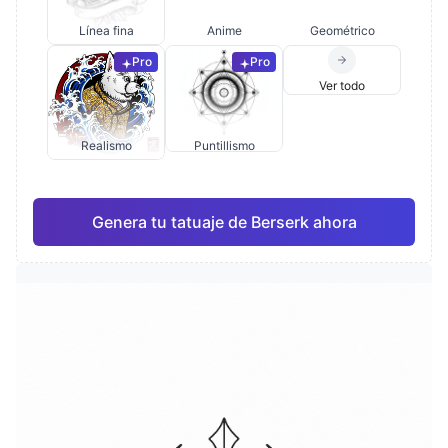
Línea fina
Anime
Geométrico
Pro
Pro
Ver todo
Realismo
Puntillismo
Genera tu tatuaje de Berserk ahora