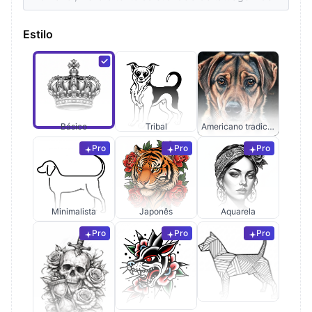
Estilo
Básico
Tribal
Americano tradicional
Pro
Pro
Pro
Minimalista
Japonês
Aquarela
Pro
Pro
Pro