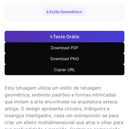
Estilo:
Geométrico
Teste Grátis
Download PDF
Download PNG
Copiar URL
Esta tatuagem utiliza um estilo de tatuagem
geométrica, exibindo padrões e formas intrincadas
que imitam a arte encontrada na arquitetura asteca
antiga. O design apresenta círculos, triângulos e
losangos interligados, cada um sobrepondo-se para
criar um efeito multidimensional que atrai o olhar para