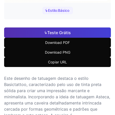
Estilo:
Básico
Teste Grátis
Download PDF
Download PNG
Copiar URL
Este desenho de tatuagem destaca o estilo
Basictattoo, caracterizado pelo uso de tinta preta
sólida para criar uma impressão marcante e
minimalista. Incorporando a ideia de tatuagem Asteca,
apresenta uma caveira detalhadamente intrincada
cercada por formas geométricas e padrões que