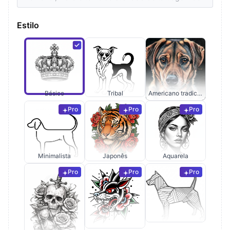
Estilo
Básico
Tribal
Americano tradicional
Pro
Pro
Pro
Minimalista
Japonês
Aquarela
Pro
Pro
Pro