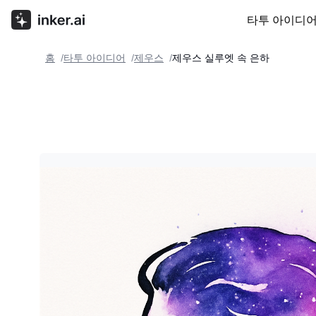
타투 아이디
홈
타투 아이디어
제우스
제우스 실루엣 속 은하
/
/
/