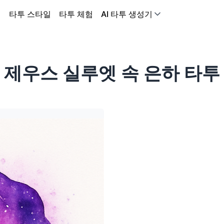
어
타투 스타일
타투 체험
AI 타투 생성기
제우스 실루엣 속 은하 타투