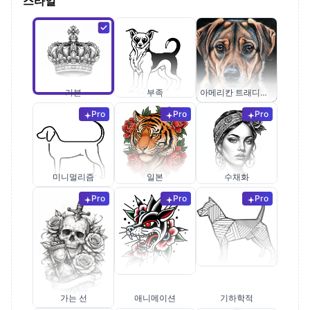
스타일
기본
부족
아메리칸 트래디셔널
Pro
Pro
Pro
미니멀리즘
일본
수채화
Pro
Pro
Pro
가는 선
애니메이션
기하학적