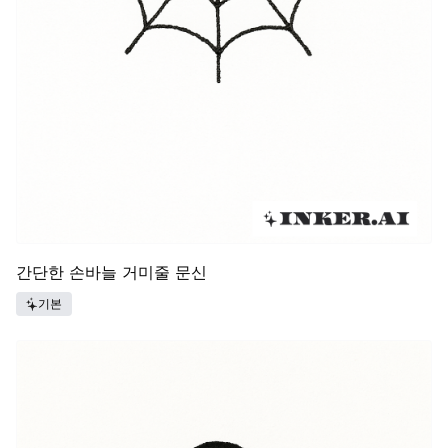
간단한 손바늘 거미줄 문신
기본