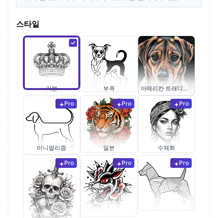
스타일
기본
부족
아메리칸 트래디셔널
Pro
Pro
Pro
미니멀리즘
일본
수채화
Pro
Pro
Pro