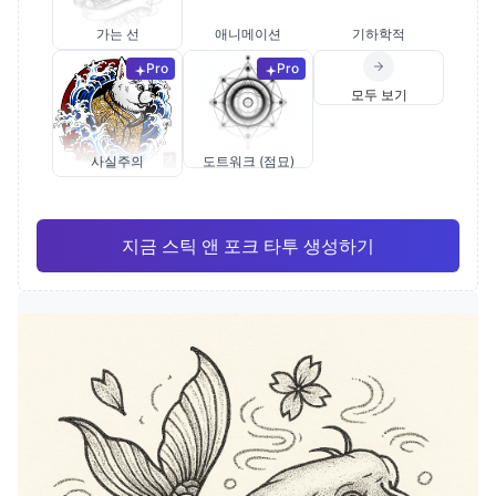
가는 선
애니메이션
기하학적
Pro
Pro
모두 보기
사실주의
도트워크 (점묘)
지금 스틱 앤 포크 타투 생성하기