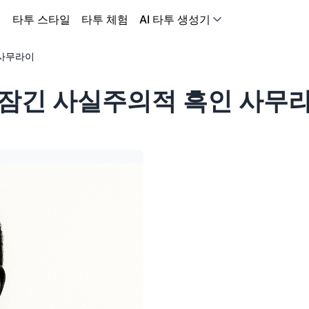
어
타투 스타일
타투 체험
AI 타투 생성기
 사무라이
잠긴 사실주의적 흑인 사무