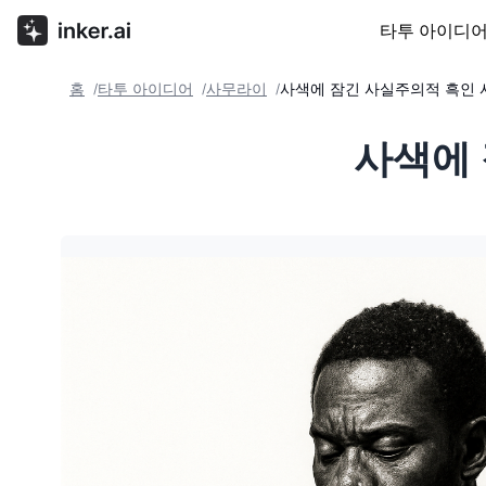
타투 아이디
홈
타투 아이디어
사무라이
사색에 잠긴 사실주의적 흑인
/
/
/
사색에 