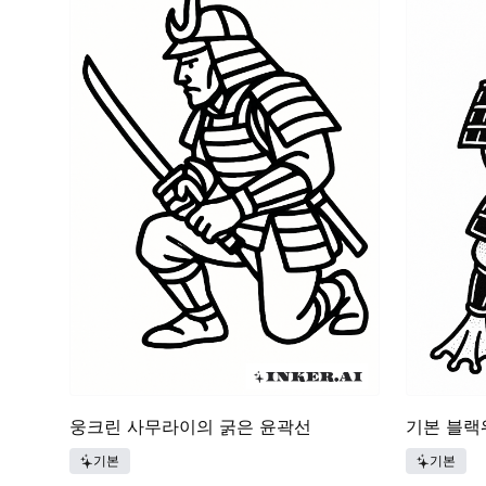
웅크린 사무라이의 굵은 윤곽선
기본 블랙
기본
기본