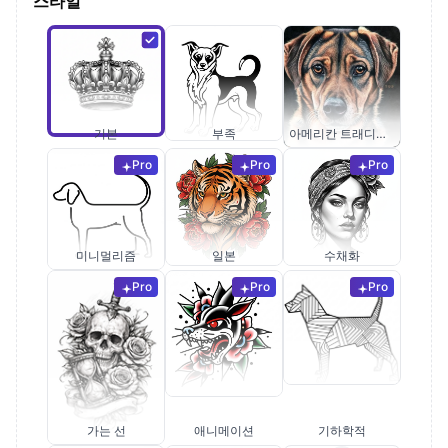
스타일
기본
부족
아메리칸 트래디셔널
Pro
Pro
Pro
미니멀리즘
일본
수채화
Pro
Pro
Pro
가는 선
애니메이션
기하학적