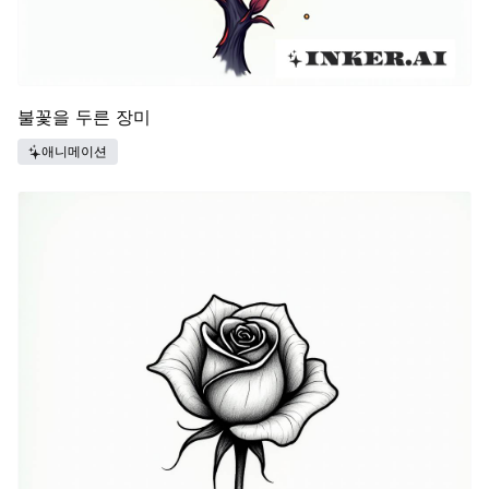
불꽃을 두른 장미
애니메이션