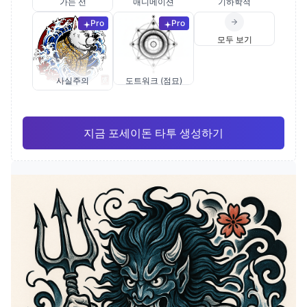
가는 선
애니메이션
기하학적
Pro
Pro
모두 보기
사실주의
도트워크 (점묘)
지금 포세이돈 타투 생성하기