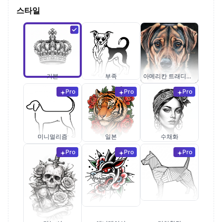
스타일
기본
부족
아메리칸 트래디셔널
Pro
Pro
Pro
미니멀리즘
일본
수채화
Pro
Pro
Pro