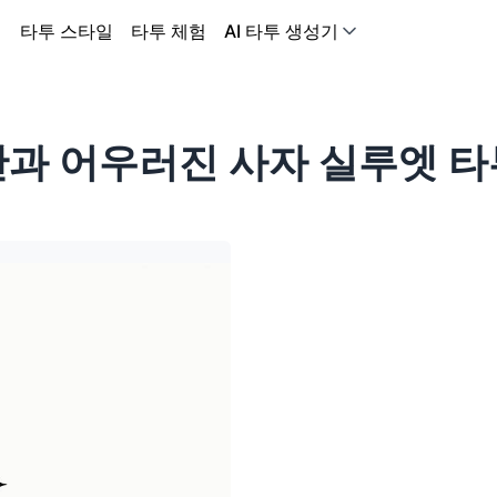
어
타투 스타일
타투 체험
AI 타투 생성기
산과 어우러진 사자 실루엣 타