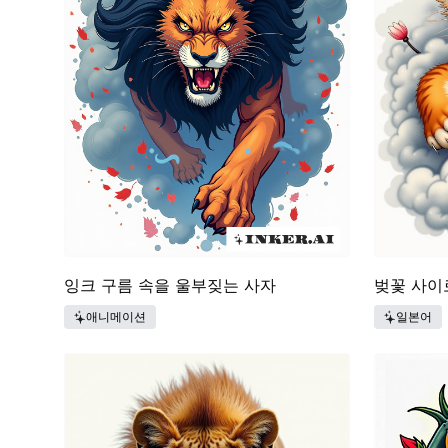
벚꽃 사이
잉크 구름 속을 울부짖는 사자
일본어
애니메이션