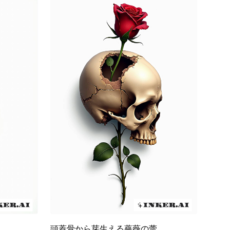
頭蓋骨から芽生える薔薇の蕾