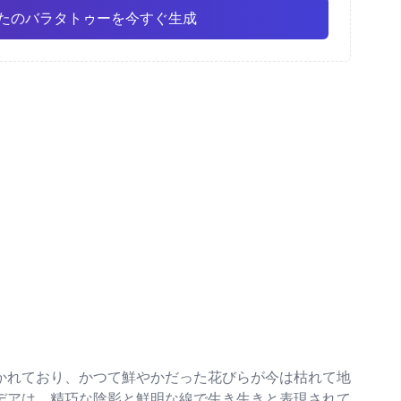
たのバラタトゥーを今すぐ生成
彩
ファインライン
アニメ
Pro
Pro
すべて表示
ズム
ドットワーク
かれており、かつて鮮やかだった花びらが今は枯れて地
デアは、精巧な陰影と鮮明な線で生き生きと表現されて