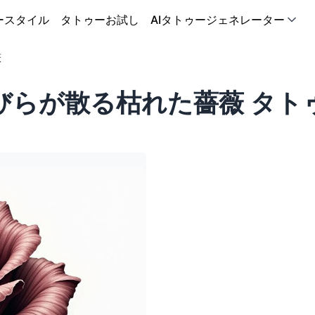
ースタイル
タトゥーお試し
AIタトゥージェネレーター
薇
びらが散る枯れた薔薇 タト