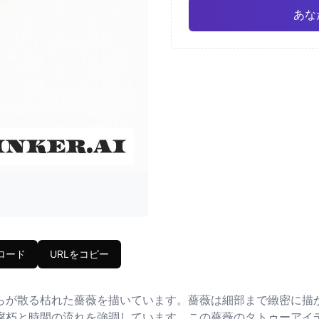
あな
和風
水
Pro
幾何学
リアリ
ロード
URLをコピー
らが散る枯れた薔薇を描いています。薔薇は細部まで緻密に描
腐朽と時間の流れを強調しています。この薔薇のタトゥーアイ