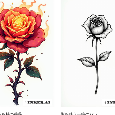
らを持つ薔薇
影を伴う一輪のバラ