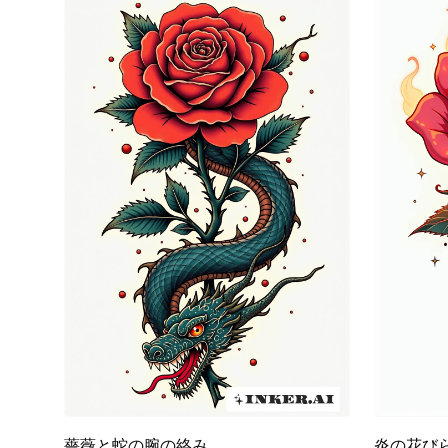
薔薇と蛇の腕の絡み
炎の花び