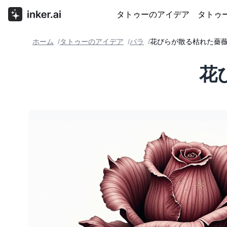
タトゥーのアイデア
タトゥ
ホーム
タトゥーのアイデア
バラ
花びらが散る枯れた薔
/
/
/
花