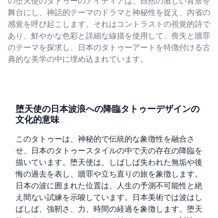
の堕天使のタトゥーのアイディアは、自然の激しい背景を
舞台にし、神話的テーマのドラマと神秘性を捉え、内省の
感覚を呼び起こします。それはコントラストの視覚的詩で
あり、鮮やかな色彩と詳細な線描を使用して、喪失と贖罪
のテーマを探求し、日本のタトゥーアートを特徴付ける古
典的な美学の中に埋め込まれています。
堕天使の日本波浪への降臨タトゥーデザインの
文化的意味
このタトゥーは、神秘的で伝統的な象徴性を融合さ
せ、日本のタトゥースタイルの中で天の存在の降臨を
描いています。堕天使は、しばしば失われた無垢や後
悔の過去を表し、贖罪や立ち直りの旅を象徴します。
日本の波に囲まれた位置は、人生の予測不可能性と絶
え間ない試練を示唆しています。日本美術では波はし
ばしば、強靭さ、力、時間の経過を象徴します。堕天