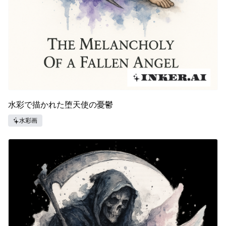
水彩で描かれた堕天使の憂鬱
水彩画