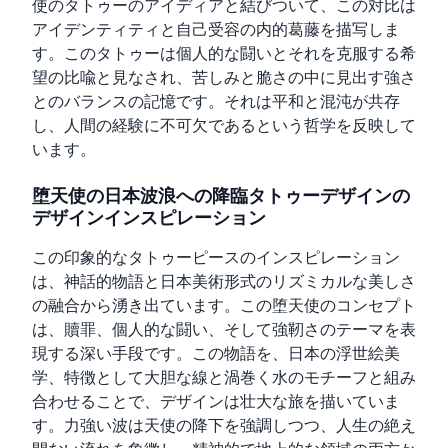
使のタトゥーのアイディアと結びついて、この対比は
アイデンティティと自己受容の内的葛藤を描写しま
す。このタトゥーは個人的な闘いとそれを克服する希
望の比喩と見なされ、苦しみと脆さの中に見出す強さ
とのバランスの記憶です。それは平和と混沌が共存
し、人間の経験に不可欠であるという哲学を反映して
います。
堕天使の日本波浪への降臨タトゥーデザインの
デザインインスピレーション
この印象的なタトゥーピースのインスピレーション
は、神話的物語と日本美術形式のリズミカルな美しさ
の融合から湧き出ています。この堕天使のコンセプト
は、贖罪、個人的な闘い、そして強靭さのテーマを表
現する深い手段です。この物語を、日本の浮世絵美
学、特徴として大胆な線と渦巻く水のモチーフと組み
合わせることで、デザインは壮大な旅を描いていま
す。力強い波は天使の降下を強調しつつ、人生の絶え