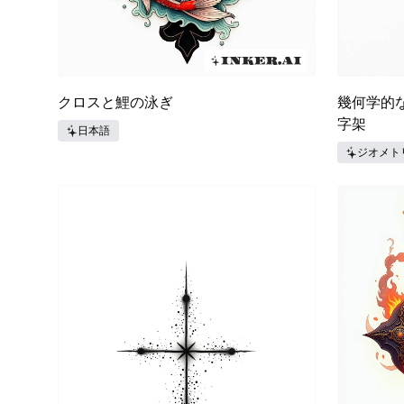
クロスと鯉の泳ぎ
幾何学的
字架
日本語
ジオメト