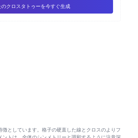
たのクロスタトゥーを今すぐ生成
彩
ファインライン
アニメ
Pro
Pro
すべて表示
ズム
ドットワーク
特徴としています。格子の硬直した線とクロスのよりフ
メントは、全体のシンメトリーと調和するように注意深