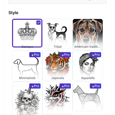
Style
Basique
Tribal
Américain traditionnel
Pro
Pro
Pro
Minimaliste
Japonais
Aquarelle
Pro
Pro
Pro