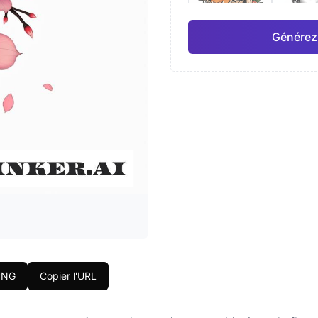
Générez
Japonais
Aquar
Pro
Géométrique
Réal
PNG
Copier l'URL