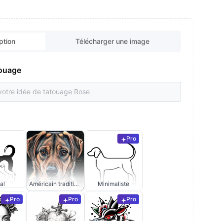
ption
Télécharger une image
touage
Pro
al
Américain traditionnel
Minimaliste
Pro
Pro
Pro