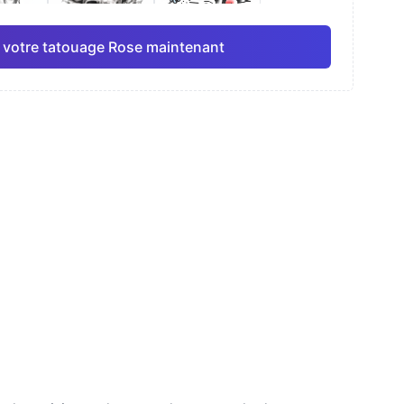
 votre tatouage Rose maintenant
elle
Ligne fine
Anime
Pro
Pro
Tout voir
isme
Dotwork