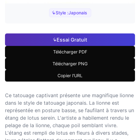
Style :
Japonais
Essai Gratuit
Télécharger PDF
Télécharger PNG
Copier l'URL
Ce tatouage captivant présente une magnifique lionne
dans le style de tatouage japonais. La lionne est
représentée en posture basse, se faufilant à travers un
étang de lotus serein. L'artiste a habilement rendu le
pelage de la lionne, chaque poil semblant vivre.
L'étang est rempli de lotus en fleurs à divers stades,