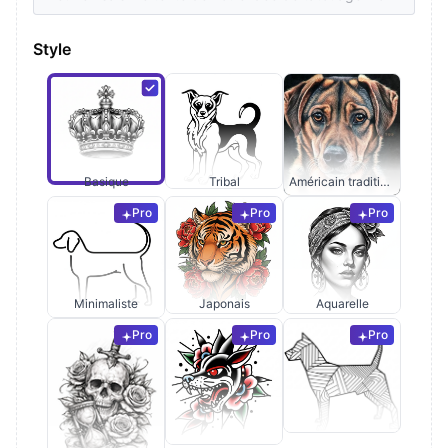
Style
Basique
Tribal
Américain traditionnel
Pro
Pro
Pro
Minimaliste
Japonais
Aquarelle
Pro
Pro
Pro