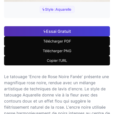
Style :
Aquarelle
Essai Gratuit
Télécharger PDF
Télécharger PNG
Copier l'URL
Le tatouage 'Encre de Rose Noire Fanée' présente une
magnifique rose noire, rendue avec un mélange
artistique de techniques de lavis d'encre. Le style de
tatouage Aquarelle donne vie à la fleur avec des
contours doux et un effet flou qui suggère le
flétrissement naturel de la rose. L'encre noire utilisée
passe harmonieusement de noirs intenses au centre de