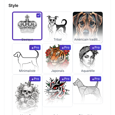
Style
Basique
Tribal
Américain traditionnel
Pro
Pro
Pro
Minimaliste
Japonais
Aquarelle
Pro
Pro
Pro