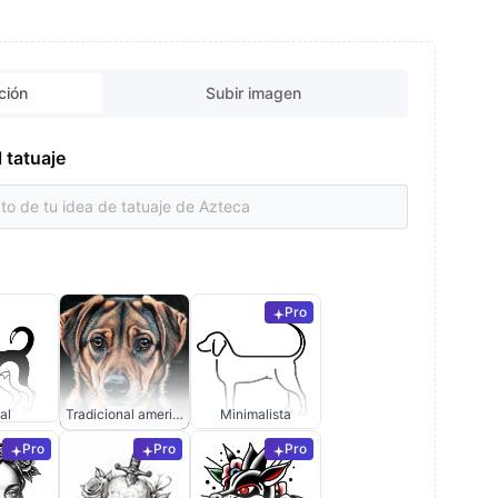
ción
Subir imagen
l tatuaje
Pro
al
Tradicional americano
Minimalista
Pro
Pro
Pro