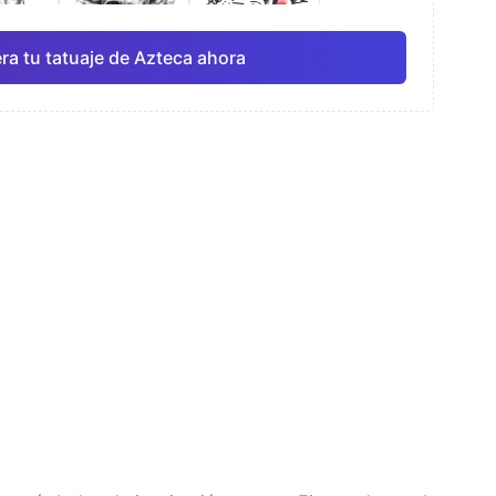
ra tu tatuaje de Azteca ahora
rela
Línea fina
Anime
Pro
Pro
Ver todo
ismo
Puntillismo