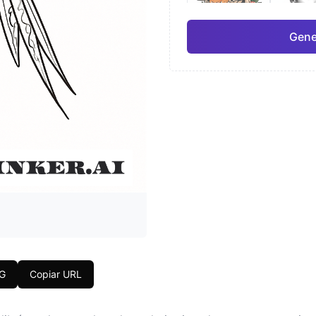
Gene
Japonés
Acua
Pro
Geométrico
Real
NG
Copiar URL