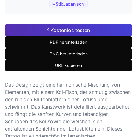
Stil:
Japanisch
Kostenlos testen
PDF herunterladen
PNG herunterladen
URL kopieren
Das Design zeigt eine harmonische Mischung von
Elementen, mit einem Koi-Fisch, der anmutig zwischen
den ruhigen Blütenblättern einer Lotusblume
schwimmt. Das Kunstwerk ist detailliert ausgearbeitet
und fängt die sanften Kurven und lebendigen
Schuppen des Koi sowie die weichen, sich
entfaltenden Schichten der Lotusblüten ein. Dieses
Tattoo ist wunderschön im japanischen