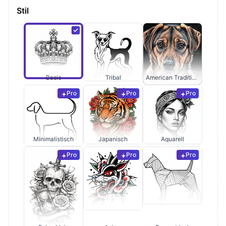
Stil
Basic
Tribal
American Traditional
Pro
Pro
Pro
Minimalistisch
Japanisch
Aquarell
Pro
Pro
Pro