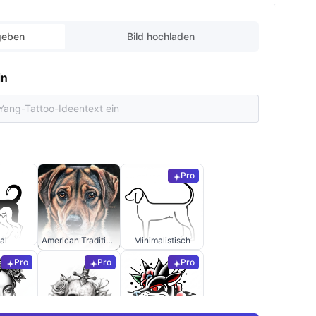
geben
Bild hochladen
in
Pro
al
American Traditional
Minimalistisch
Pro
Pro
Pro