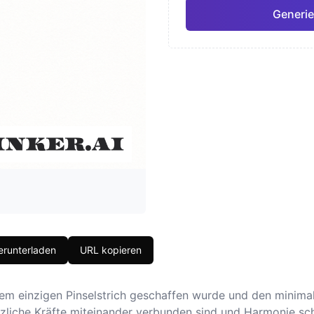
Generie
Japanisch
Aquar
Pro
Geometrisch
Reali
runterladen
URL kopieren
m einzigen Pinselstrich geschaffen wurde und den minimali
sätzliche Kräfte miteinander verbunden sind und Harmonie s