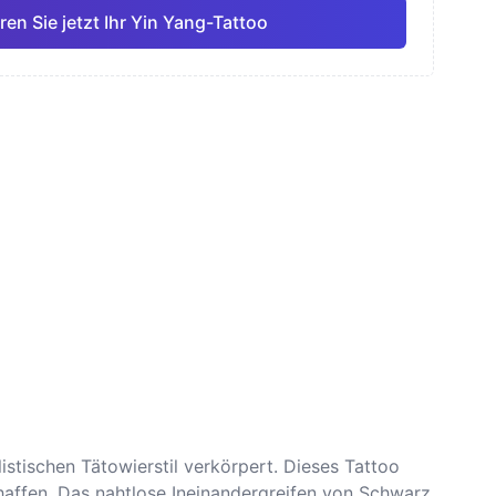
ren Sie jetzt Ihr Yin Yang-Tattoo
ell
Feine Linie
Anime
Pro
Pro
Alle anzeigen
smus
Dotwork
stischen Tätowierstil verkörpert. Dieses Tattoo
chaffen. Das nahtlose Ineinandergreifen von Schwarz