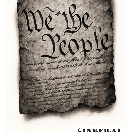
Andere geeignete Stellen können die Brust oder die
seitlichen Rippen sein, Orte, an denen das Tattoo bei
formellen Anlässen oder sozialen Zusammenkünften
prominent zur Schau gestellt werden kann.
Unabhängig von der gewählten Stelle sollte die
Platzierung die persönliche Verbindung des Trägers zu
den Ideen von "Wir Das Volk" widerspiegeln, sodass
sie die Botschaft der Einheit mit Stolz tragen können.