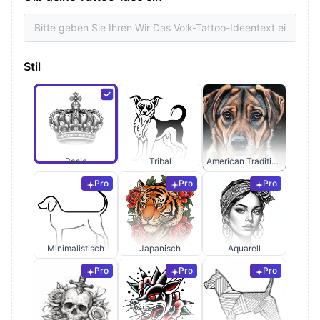
Stil
Basic
Tribal
American Traditional
Pro
Pro
Pro
Minimalistisch
Japanisch
Aquarell
Pro
Pro
Pro