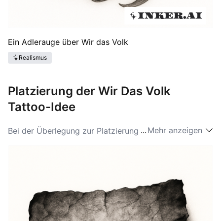
Ein Adlerauge über Wir das Volk
Realismus
Platzierung der Wir Das Volk
Tattoo-Idee
...
Mehr anzeigen
Bei der Überlegung zur Platzierung eines "Wir Das
Volk"-Tattoos kann man mehrere Bereiche wählen, die
seine Sichtbarkeit und Bedeutung erhöhen. Häufige
Platzierungen sind die Unterarme, wo das Tattoo
leicht zu sehen ist und als Erinnerung an die eigenen
Bürgerpflichten dient. Der obere Rücken ist ebenfalls
eine beliebte Option, die eine größere Leinwand für
kreative Designs bietet, die den Ausdruck einbeziehen.