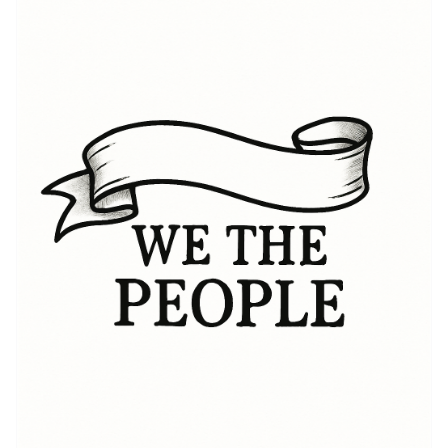
der Ausdruck das Prinzip, dass die Regierung ihre
Macht aus dem Einverständnis der Regierten ableitet.
Im Laufe der Jahre haben sich die Ideen von "Wir Das
Volk" weiterentwickelt und symbolisieren ein
Engagement für Bürgerrechte, Freiheit und Gleichheit
für alle. Der Ausdruck gewann im Laufe der
Geschichte an Schwung, insbesondere während
bedeutender Bürgerrechtsbewegungen, indem er
Individuen inspirierte, sich gegen Ungerechtigkeit zu
stellen. Infolgedessen sind verschiedene künstlerische
Interpretationen von "Wir Das Volk" entstanden, die es
den Menschen ermöglichen, ihre Hingabe an
demokratische Werte durch Körperkunst
auszudrücken. Diese Tattoos werden oft als Hommage
an die grundlegenden Prinzipien Amerikas getragen
und als Statement gegen Unterdrückung.