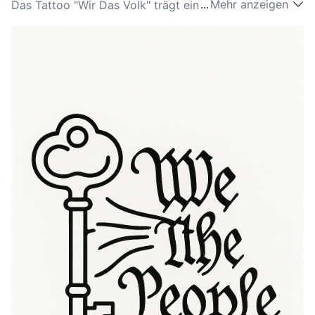
...
Mehr anzeigen
Das Tattoo "Wir Das Volk" trägt eine tiefgreifende
Bedeutung und betont Einheit, Stärke und kollektive
Identität. Dieser Ausdruck, der aus dem Präambel der
Verfassung der Vereinigten Staaten stammt, fasst das
Wesen der Demokratie zusammen und erinnert die
Menschen an ihre gemeinsame Verantwortung in der
Regierung und der Gesellschaft. Mit "Wir Das Volk"
wird ein Engagement für die Bürgerpflicht und die
gemeinschaftlichen Werte ausgedrückt; diejenigen, die
dieses Tattoo tragen, zeigen oft ihren Stolz auf ihr
Land und dessen Ideale. Die Symbolik hinter "Wir Das
Volk" geht über Patriotismus hinaus; sie dient als
kraftvolle Erinnerung an die Macht der Bevölkerung
und die Bedeutung individueller Stimmen bei der
Gestaltung einer kollektiven Zukunft. Diese Symbolik
resoniert tief bei denjenigen, die sich für soziale
Gerechtigkeit, Gleichheit und Gemeinschaft einsetzen
und macht es zu einer beliebten Wahl unter Aktivisten
und Unterstützern der Demokratie.