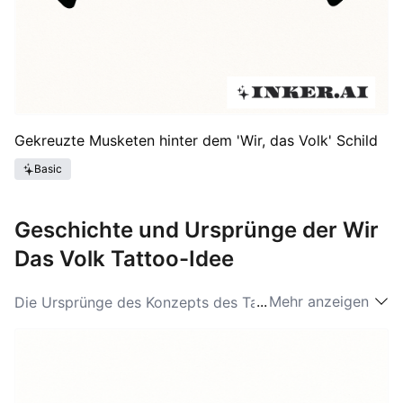
Gekreuzte Musketen hinter dem 'Wir, das Volk' Schild
Basic
Geschichte und Ursprünge der Wir
Das Volk Tattoo-Idee
...
Mehr anzeigen
Die Ursprünge des Konzepts des Tattoos "Wir Das
Volk" sind tief in den Grundlagen der Vereinigten
Staaten verwurzelt und stammen aus dem Präambel
der Verfassung, die 1787 verfasst wurde. Als
Eckpfeiler der amerikanischen Demokratie verkörpert