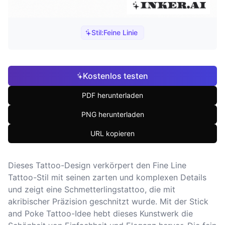
Stil:
Feine Linie
Kostenlos testen
PDF herunterladen
PNG herunterladen
URL kopieren
Dieses Tattoo-Design verkörpert den Fine Line
Tattoo-Stil mit seinen zarten und komplexen Details
und zeigt eine Schmetterlingstattoo, die mit
akribischer Präzision geschnitzt wurde. Mit der Stick
and Poke Tattoo-Idee hebt dieses Kunstwerk die