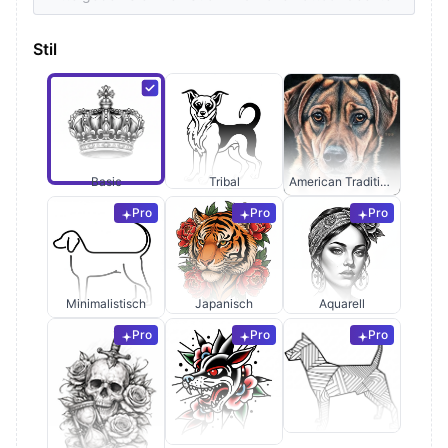
Stil
Basic
Tribal
American Traditional
Pro
Pro
Pro
Minimalistisch
Japanisch
Aquarell
Pro
Pro
Pro