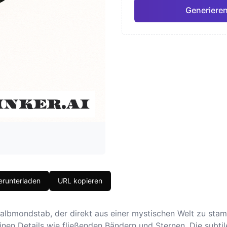
Generieren
Japanisch
Aquar
Pro
Geometrisch
Reali
runterladen
URL kopieren
Halbmondstab, der direkt aus einer mystischen Welt zu sta
einen Details wie fließenden Bändern und Sternen. Die subt