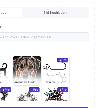
geben
Bild hochladen
in
Pro
al
American Traditional
Minimalistisch
Pro
Pro
Pro