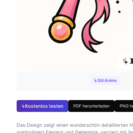
Stil:
Anime
Kostenlos testen
PDF herunterladen
PNG he
Das Design zeigt einen wunderschön detaillierten 
symbolisiert Eleganz und Geheimnis, verziert mit f