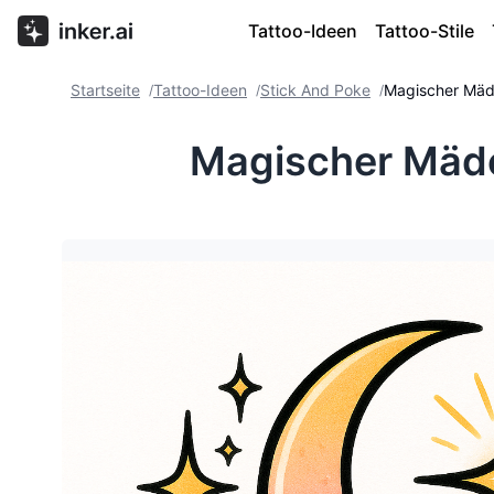
Tattoo-Ideen
Tattoo-Stile
Startseite
Tattoo-Ideen
Stick And Poke
Magischer Mäd
/
/
/
Magischer Mäd