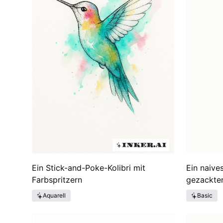
Ein Stick-and-Poke-Kolibri mit
Ein naive
Farbspritzern
gezackte
Aquarell
Basic