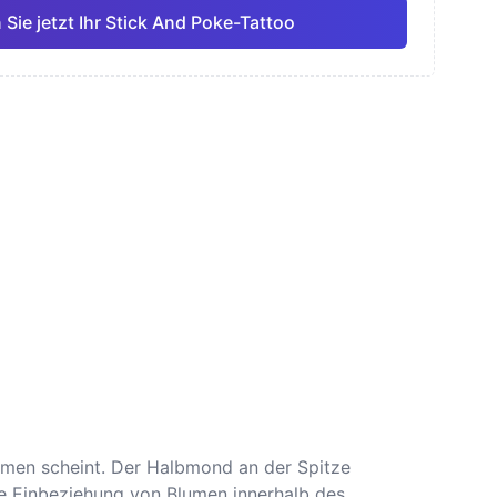
 Sie jetzt Ihr Stick And Poke-Tattoo
ell
Feine Linie
Anime
Pro
Pro
Alle anzeigen
smus
Dotwork
mmen scheint. Der Halbmond an der Spitze
ile Einbeziehung von Blumen innerhalb des