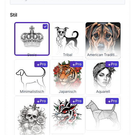
Stil
Basic
Tribal
American Traditional
Pro
Pro
Pro
Minimalistisch
Japanisch
Aquarell
Pro
Pro
Pro