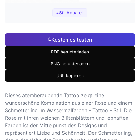
Stil:
Aquarell
Kostenlos testen
PDF herunterladen
PNG herunterladen
URL kopieren
Dieses atemberaubende Tattoo zeigt eine
wunderschöne Kombination aus einer Rose und einem
Schmetterling im Wassermalfarben - Tattoo - Stil. Die
Rose mit ihren weichen Blütenblättern und lebhaften
Farben ist der Mittelpunkt des Designs und
repräsentiert Liebe und Schönheit. Der Schmetterling,