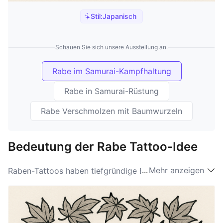
Stil:
Japanisch
Schauen Sie sich unsere Ausstellung an.
Rabe im Samurai-Kampfhaltung
Rabe in Samurai-Rüstung
Rabe Verschmolzen mit Baumwurzeln
Bedeutung der Rabe Tattoo-Idee
...
Mehr anzeigen
Raben-Tattoos haben tiefgründige Bedeutungen, die in
Symbolik und Mythologie verwurzelt sind. Der Rabe
wird oft mit Transformation, Veränderung und dem
Geheimnis des Unbekannten in Verbindung gebracht.
Die Intelligenz und Anpassungsfähigkeit dieses Vogels