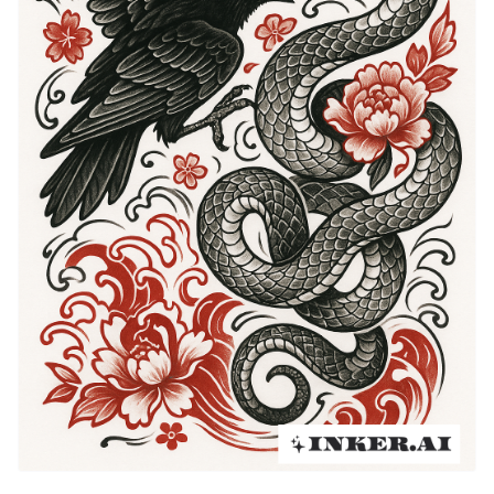
hindurchgehende Seelen dargestellt wird. Darüber
hinaus erstrecken sich Rabenideen in die Literatur,
wobei Werke wie Edgar Allan Poes "Der Rabe" den
Platz des Vogels in der künstlerischen Welt weiter
festigen. So führen historische Auffassungen des
Raben zu einer breiten Palette von Tattoo-Designs und
Bedeutungen, was ihn zu einer vielseitigen Wahl für
viele Einzelpersonen macht.