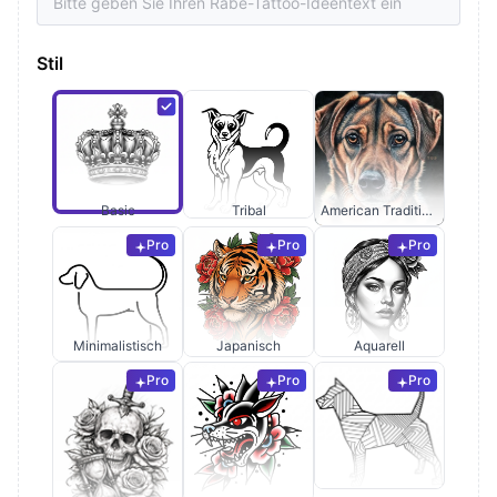
Stil
Basic
Tribal
American Traditional
Pro
Pro
Pro
Minimalistisch
Japanisch
Aquarell
Pro
Pro
Pro