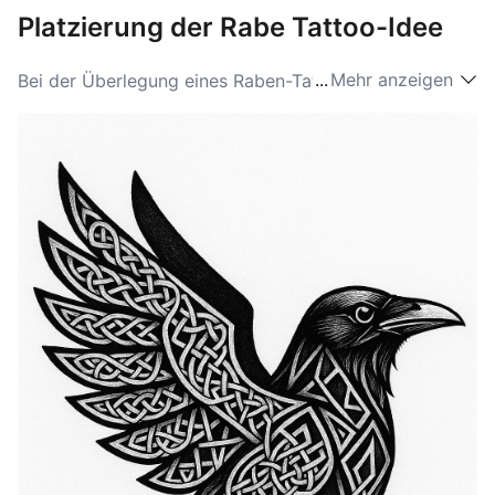
Platzierung der Rabe Tattoo-Idee
...
Mehr anzeigen
Bei der Überlegung eines Raben-Tattoos spielt die
Platzierung eine entscheidende Rolle für die gesamte
Wirkung und Sichtbarkeit. Beliebte Positionen für diese
Designs sind der Unterarm, die Schulter und der
Rücken, wo die größere Fläche intricate Details
ermöglicht, die die Symbolik des Raben effektiv zur
Schau stellen. Für diejenigen, die ein kleineres Tattoo
bevorzugen, können das Handgelenk oder der Knöchel
als subtile Anspielung auf die Rabenbedeutung dienen,
ohne die Haut zu überwältigen. Letztendlich kann die
gewählte Platzierung die persönliche Verbindung zum
Tattoo verstärken und spiegelt den persönlichen Stil
und die Vorlieben des Trägers wider, wenn es darum
geht, Rabenideen zur Platzierung zu erkunden.