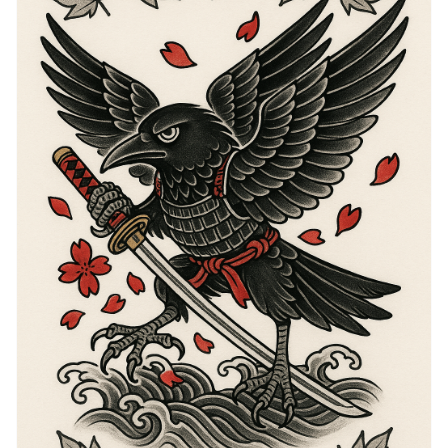
verleihen der Symbolik des Raben eine Kraft, die tief
mit jenen resontiert, die bedeutende Lebensereignisse
oder persönliches Wachstum verewigen möchten. Die
Bedeutung des Raben umfasst Themen der Schöpfung
und Zerstörung, oft verbunden mit der Idee von
Wiedergeburt und Erneuerung. In vielen Kulturen agiert
der Rabe als Bote zwischen den Reichen und
überbrückt die Kluft zwischen den Lebenden und dem
Spirituellen. Für Menschen, die ein Tattoo suchen, das
mit tiefergehenden Bedeutungen resontiert, bietet die
Symbolik des Raben ein reichhaltiges Narrativ, das zur
persönlichen Interpretation und Reflexion einlädt. Die
Wahl eines Raben-Tattoos deutet auf eine Verbindung
zu Weisheit, Introspektion und die Anerkennung der
vergänglichen Natur des Lebens hin, die alle das
Wesen der Rabenbedeutung und ihrer faszinierenden
Symbolik zusammenfassen.