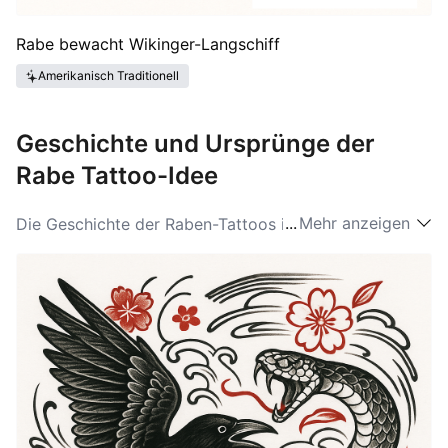
Rabe bewacht Wikinger-Langschiff
Amerikanisch Traditionell
Geschichte und Ursprünge der
Rabe Tattoo-Idee
...
Mehr anzeigen
Die Geschichte der Raben-Tattoos ist reich und
vielfältig und stützt sich auf unterschiedliche kulturelle
Referenzen weltweit. In der Mythologie der
amerikanischen Ureinwohner ist der Rabe eine zentrale
Figur, die oft als Schöpfergott oder als derjenige
dargestellt wird, der Licht in die Welt bringt, was eine
Vielzahl von Rabenideen feiert, die seine mystische
Natur würdigen. Die Assoziation des Vogels mit dem
Tod hat auch verschiedene Kulturen durchdrungen, wo
er als Vorbote von Omen oder als Führer für